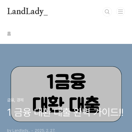
본문 바로가기
LandLady_
홈
금융, 경제
1 금융 대환 대출 완벽 가이드!!
by Landlady_
2025. 2. 27.