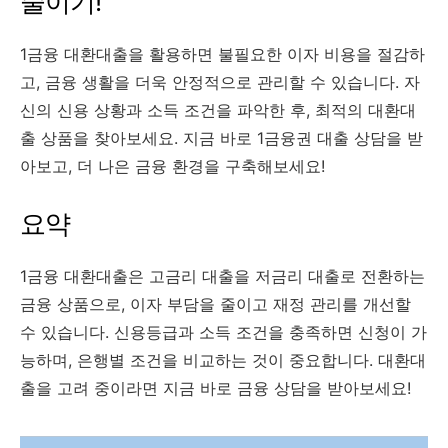
줄이기!
1금융 대환대출을 활용하면 불필요한 이자 비용을 절감하
고, 금융 생활을 더욱 안정적으로 관리할 수 있습니다. 자
신의 신용 상황과 소득 조건을 파악한 후, 최적의 대환대
출 상품을 찾아보세요. 지금 바로 1금융권 대출 상담을 받
아보고, 더 나은 금융 환경을 구축해보세요!
요약
1금융 대환대출은 고금리 대출을 저금리 대출로 전환하는
금융 상품으로, 이자 부담을 줄이고 재정 관리를 개선할
수 있습니다. 신용등급과 소득 조건을 충족하면 신청이 가
능하며, 은행별 조건을 비교하는 것이 중요합니다. 대환대
출을 고려 중이라면 지금 바로 금융 상담을 받아보세요!