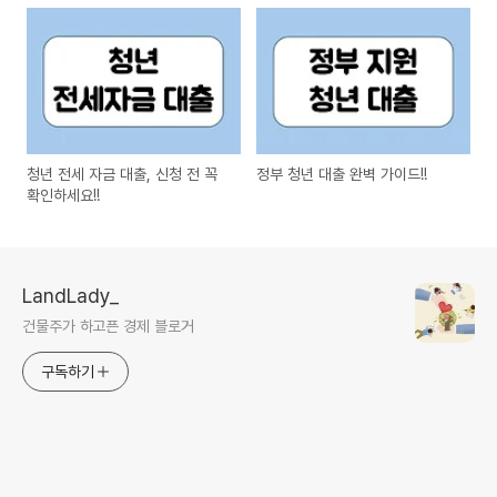
청년 전세 자금 대출, 신청 전 꼭
정부 청년 대출 완벽 가이드!!
확인하세요!!
LandLady_
건물주가 하고픈 경제 블로거
구독하기