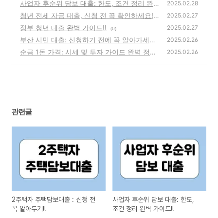
사업자 후순위 담보 대출: 한도, 조건 정리 완
(0)
2025.02.28
벽 가이드!!
청년 전세 자금 대출, 신청 전 꼭 확인하세요!!
(0)
2025.02.27
정부 청년 대출 완벽 가이드!!
(0)
2025.02.27
(0)
부산 시민 대출: 신청하기 전에 꼭 알아가세
2025.02.26
요!!
순금 1돈 가격: 시세 및 투자 가이드 완벽 정
(0)
2025.02.26
리!!
(0)
관련글
2주택자 주택담보대출 : 신청 전
사업자 후순위 담보 대출: 한도,
꼭 알아두기!!
조건 정리 완벽 가이드!!