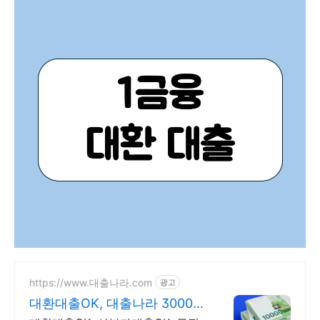
https://www.대출나라.com
광고
대환대출OK, 대출나라 3000